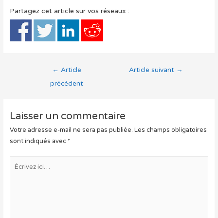
Partagez cet article sur vos réseaux :
Navigation
←
Article
Article suivant
→
de
précédent
l’article
Laisser un commentaire
Votre adresse e-mail ne sera pas publiée.
Les champs obligatoires
sont indiqués avec
*
Écrivez
ici…