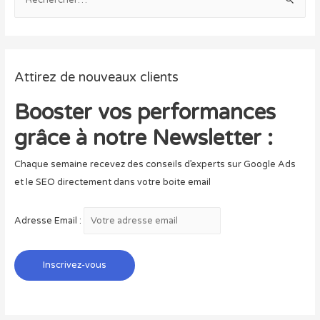
e
c
h
e
Attirez de nouveaux clients
r
c
Booster vos performances
h
grâce à notre Newsletter :
e
r
Chaque semaine recevez des conseils d’experts sur Google Ads
et le SEO directement dans votre boite email
:
Adresse Email :