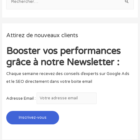
e
c
h
e
Attirez de nouveaux clients
r
c
Booster vos performances
h
grâce à notre Newsletter :
e
r
Chaque semaine recevez des conseils d’experts sur Google Ads
et le SEO directement dans votre boite email
:
Adresse Email :