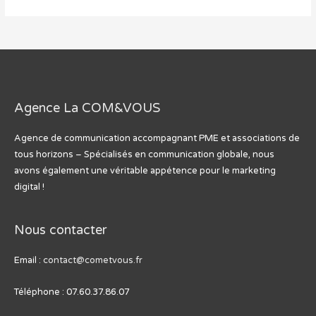
réseaux
publicitaires
disponibles
sur
Google
Ads
Agence La COM&VOUS
Agence de communication accompagnant PME et associations de
tous horizons – Spécialisés en communication globale, nous
avons également une véritable appétence pour le marketing
digital !
Nous contacter
Email :
contact@cometvous.fr
Téléphone : 07.60.37.86.07