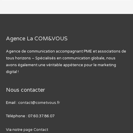
campagne
efficace
sur
Google
Ads
Agence La COM&VOUS
?
Agence de communication accompagnant PME et associations de
tous horizons – Spécialisés en communication globale, nous
avons également une véritable appétence pour le marketing
digital !
Nous contacter
Email :
contact@cometvous.fr
Téléphone : 07.60.37.86.07
Via notre
page Contact