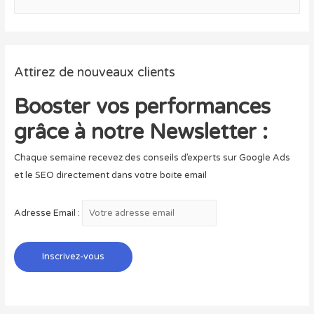
e
c
h
e
Attirez de nouveaux clients
r
c
Booster vos performances
h
grâce à notre Newsletter :
e
r
Chaque semaine recevez des conseils d’experts sur Google Ads
et le SEO directement dans votre boite email
:
Adresse Email :