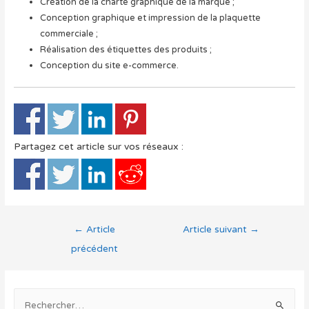
Création de la charte graphique de la marque ;
Conception graphique et impression de la plaquette
commerciale ;
Réalisation des étiquettes des produits ;
Conception du site e-commerce.
Partagez cet article sur vos réseaux :
Navigation
←
Article
Article suivant
→
de
précédent
l’article
R