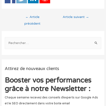
Navigation
←
Article
Article suivant
→
de
précédent
l’article
R
e
c
h
e
Attirez de nouveaux clients
r
c
Booster vos performances
h
grâce à notre Newsletter :
e
r
Chaque semaine recevez des conseils d’experts sur Google Ads
et le SEO directement dans votre boite email
: